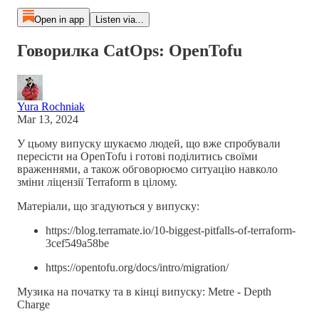
Open in app
Listen via...
Говорилка CatOps: OpenTofu
Yura Rochniak
Mar 13, 2024
У цьому випуску шукаємо людей, що вже спробували
пересісти на OpenTofu і готові поділитись своїми
враженнями, а також обговорюємо ситуацію навколо
зміни ліцензії Terraform в цілому.
Матеріали, що згадуються у випуску:
https://blog.terramate.io/10-biggest-pitfalls-of-terraform-
3cef549a58be
https://opentofu.org/docs/intro/migration/
Музика на початку та в кінці випуску: Metre - Depth
Charge