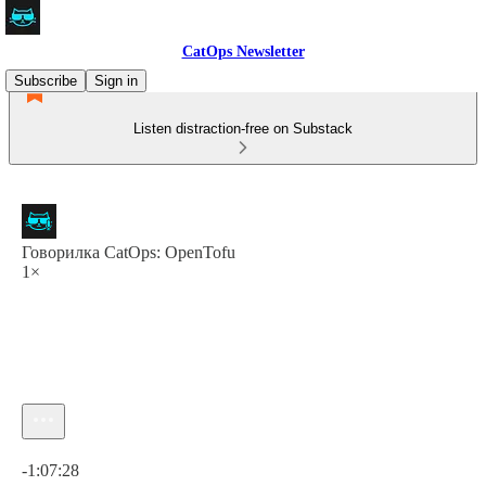
CatOps Newsletter
Subscribe
Sign in
Listen distraction-free on Substack
Говорилка CatOps: OpenTofu
1×
Current time: 0:00 / Total time: -1:07:28
-1:07:28